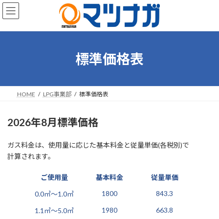
コ
ナ
ン
ビ
テ
ゲ
ン
ー
ツ
シ
へ
ョ
標準価格表
ス
ン
キ
に
ッ
移
プ
動
HOME
LPG事業部
標準価格表
2026年8月標準価格
ガス料金は、使用量に応じた基本料金と従量単価(各税別)で
計算されます。
ご使用量
基本料金
従量単価
1800
843.3
0.0㎥～1.0㎥
1980
663.8
1.1㎥～5.0㎥